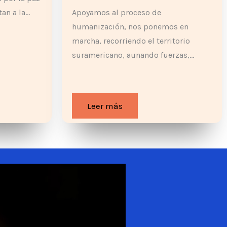
tan a la…
Apoyamos al proceso de
humanización, nos ponemos en
marcha, recorriendo el territorio
suramericano, aunando fuerzas,…
Leer más