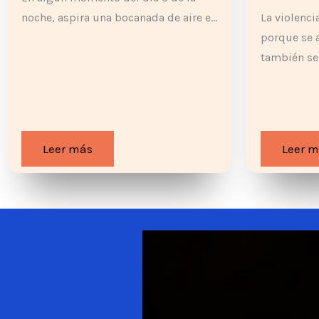
noche, aspira una bocanada de aire e…
La violenc
porque se a
también se
Leer más
Leer 