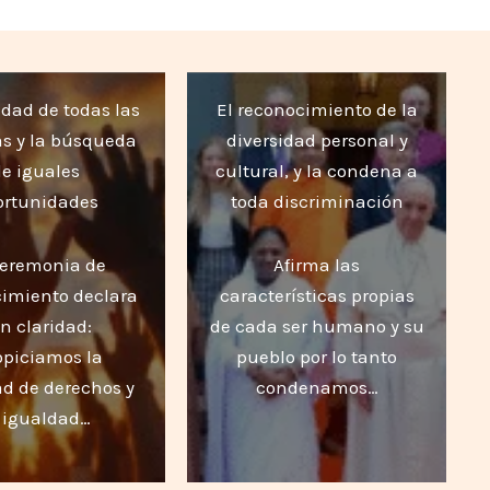
ldad de todas las
El reconocimiento de la
s y la búsqueda
diversidad personal y
de iguales
cultural, y la condena a
ortunidades
toda discriminación
ceremonia de
Afirma las
imiento declara
características propias
n claridad:
de cada ser humano y su
opiciamos la
pueblo por lo tanto
d de derechos y
condenamos…
 igualdad…