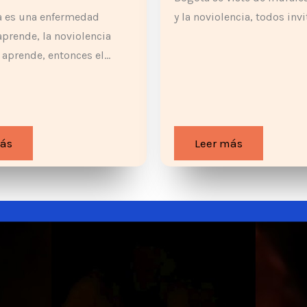
ia es una enfermedad
y la noviolencia, todos invi
prende, la noviolencia
 aprende, entonces el…
más
Leer más