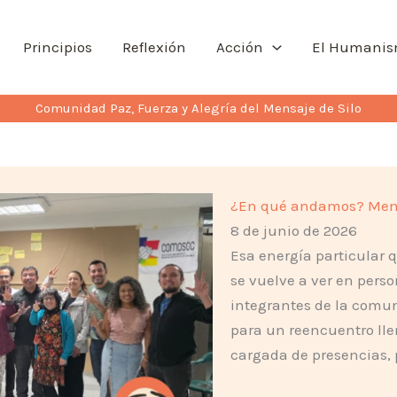
Principios
Reflexión
Acción
El Humani
Comunidad Paz, Fuerza y Alegría del Mensaje de Silo
¿En qué andamos? Memor
8 de junio de 2026
Esa energía particular 
se vuelve a ver en pers
integrantes de la comun
para un reencuentro llen
cargada de presencias, 