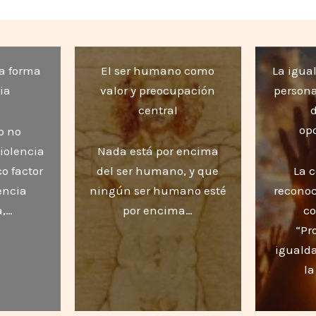
da forma
El ser humano como
La igua
ia
valor y preocupación
persona
central
op
o no
iolencia
Nada está por encima
o factor
del ser humano, y que
La 
lencia
ningún ser humano esté
reconoc
,…
por encima…
co
“Pr
igualda
la