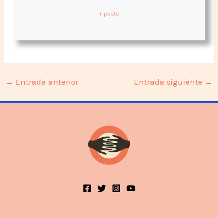
+ posts
←
Entrada anterior
Entrada siguiente
→