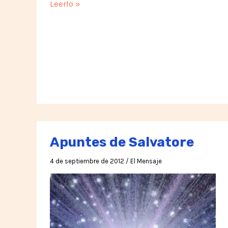
Silo,
Leerlo »
un
brindis
por
el
amanecer
de
la
humanidad
Apuntes de Salvatore
4 de septiembre de 2012
/
El Mensaje