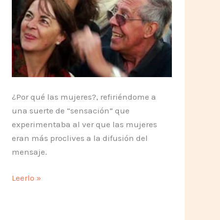
¿Por qué las mujeres?, refiriéndome a
una suerte de “sensación” que
experimentaba al ver que las mujeres
eran más proclives a la difusión del
mensaje.
Sobre
Leerlo »
la
sensibilidad
de