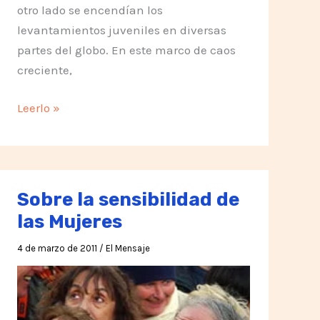
otro lado se encendían los
levantamientos juveniles en diversas
partes del globo. En este marco de caos
creciente,
Silo,
Leerlo »
El
fin
del
Sufrimiento
Sobre la sensibilidad de
las Mujeres
4 de marzo de 2011
/
El Mensaje