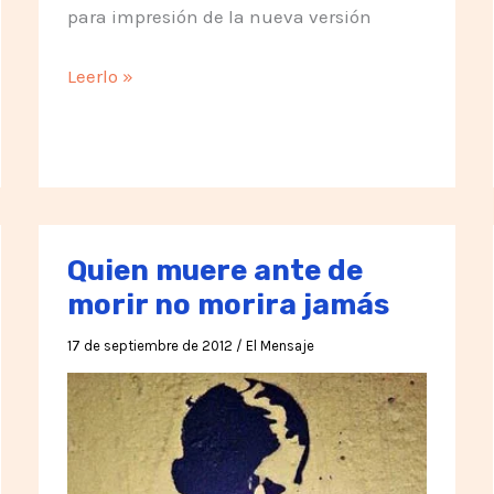
para impresión de la nueva versión
Nueva
Leerlo »
versión
de
las
ilustraciones
de
los
Quien muere ante de
principios
morir no morira jamás
17 de septiembre de 2012
/
El Mensaje