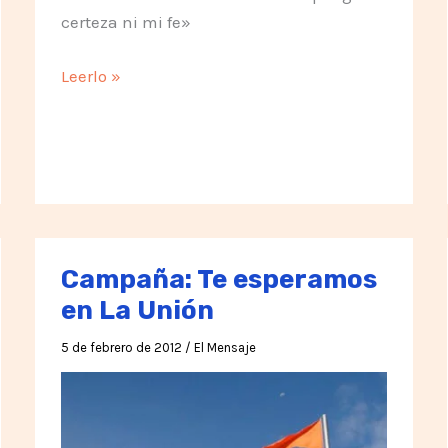
certeza ni mi fe»
Quien
Leerlo »
muere
ante
de
morir
no
morira
jamás
Campaña: Te esperamos
en La Unión
5 de febrero de 2012
/
El Mensaje