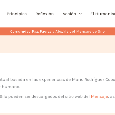
Principios
Reflexión
Acción
El Humani
Comunidad Paz, Fuerza y Alegría del Mensaje de Silo
itual basada en las experiencias de Mario Rodríguez Cobo
er humano.
Silo pueden ser descargados del sitio web del
Mensaje
, a