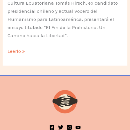
Cultura Ecuatoriana Tomás Hirsch, ex candidato
presidencial chileno y actual vocero del
Humanismo para Latinoamérica, presentará el
ensayo titulado “El Fin de la Prehistoria. Un
Camino hacia la Libertad”.
Lanzamiento
Leerlo »
del
libro
de
Tomás
Hirsch
en
Quito