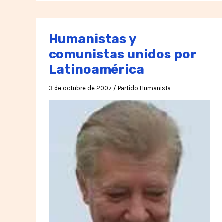
democracia
en
Humanistas y
Venezuela!
comunistas unidos por
Latinoamérica
3 de octubre de 2007
/
Partido Humanista