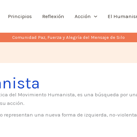
Principios
Reflexión
Acción
El Humani
Comunidad Paz, Fuerza y Alegría del Mensaje de Silo
nista
lítica del Movimiento Humanista, es una búsqueda por un
 su acción.
o representan una nueva forma de izquierda, no-violenta