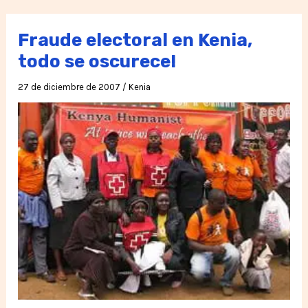
Humanista
en
Fraude electoral en Kenia,
Kenya
todo se oscurece!
27 de diciembre de 2007
/
Kenia