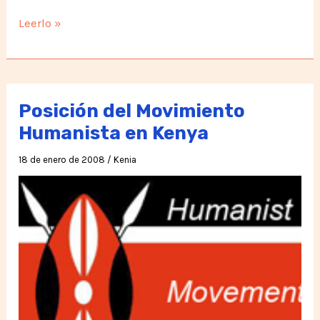
«Owize
Leerlo »
no
te
apures
en
Posición del Movimiento
regresar
Humanista en Kenya
a
18 de enero de 2008
/
Kenia
Kenia»