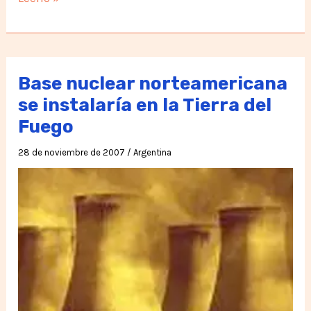
están
robando
“Argentina”
en
Base nuclear norteamericana
nuestras
se instalaría en la Tierra del
narices
Fuego
28 de noviembre de 2007
/
Argentina