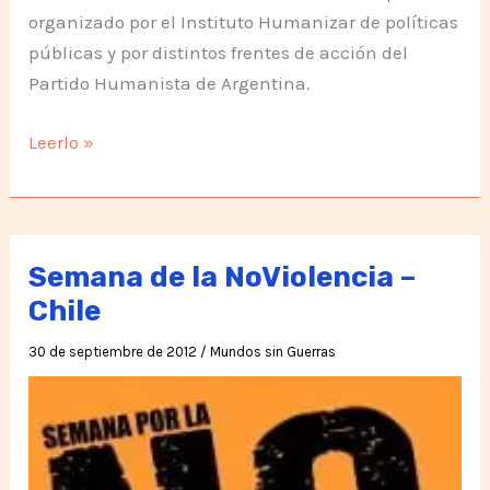
organizado por el Instituto Humanizar de políticas
públicas y por distintos frentes de acción del
Partido Humanista de Argentina.
Día
Leerlo »
Internacional
de
la
NoViolencia
Semana de la NoViolencia –
en
Chile
Argentina
30 de septiembre de 2012
/
Mundos sin Guerras