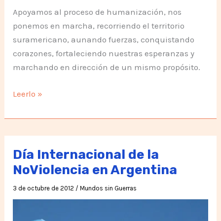
Apoyamos al proceso de humanización, nos
ponemos en marcha, recorriendo el territorio
suramericano, aunando fuerzas, conquistando
corazones, fortaleciendo nuestras esperanzas y
marchando en dirección de un mismo propósito.
1era
Leerlo »
Marcha
Suramericana
por
la
Día Internacional de la
Paz
NoViolencia en Argentina
y
3 de octubre de 2012
/
Mundos sin Guerras
la
Noviolencia