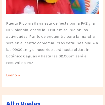
Puerto Rico mañana está de fiesta por la PAZ y la
NOviolencia, desde la 09:00am se inician las
actividades. Punto de encuentro para la marcha
será en el centro comercial «Las Catalinas Mall» a
las 09:00am y el recorrido será hasta el Jardín
Botánico Caguas y hasta las 02:00pm será el
Festival de PAZ.
Puerto
Leerlo »
Rico
se
viste
de
Alto Vuelas