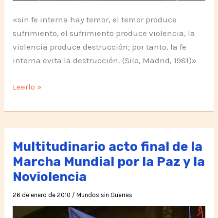
«sin fe interna hay temor, el temor produce
sufrimiento, el sufrimiento produce violencia, la
violencia produce destrucción; por tanto, la fe
interna evita la destrucción. (Silo, Madrid, 1981)»
Semana
Leerlo »
de
la
NoViolencia
–
Multitudinario acto final de la
Chile
Marcha Mundial por la Paz y la
Noviolencia
26 de enero de 2010
/
Mundos sin Guerras