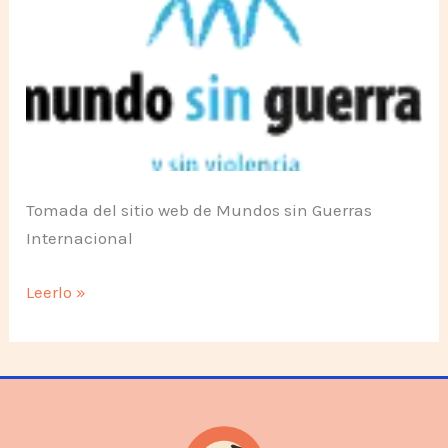
Tomada del sitio web de Mundos sin Guerras
Internacional
Declaración
Leerlo »
por
un
mundo
sin
guerras