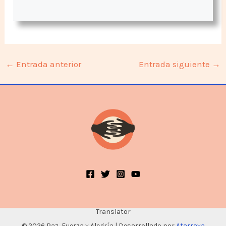
←
Entrada anterior
Entrada siguiente
→
Translator
© 2026 Paz, Fuerza y Alegría | Desarrollado por
Atarraya