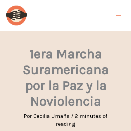
Ir
al
contenido
1era Marcha
Suramericana
por la Paz y la
Noviolencia
Por
Cecilia Umaña
/
2 minutes of
reading