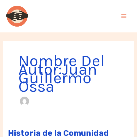
Ir
al
contenido
Nombre Del
Autor:Juan
Guillermo
Ossa
Historia de la Comunidad