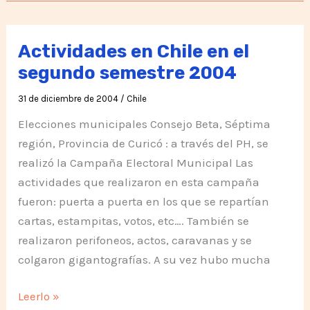
Consejo
75
en
Actividades en Chile en el
Chile
segundo semestre 2004
primer
31 de diciembre de 2004
/
Chile
semestre
2005
Elecciones municipales Consejo Beta, Séptima
región, Provincia de Curicó : a través del PH, se
realizó la Campaña Electoral Municipal Las
actividades que realizaron en esta campaña
fueron: puerta a puerta en los que se repartían
cartas, estampitas, votos, etc…. También se
realizaron perifoneos, actos, caravanas y se
colgaron gigantografías. A su vez hubo mucha
Actividades
Leerlo »