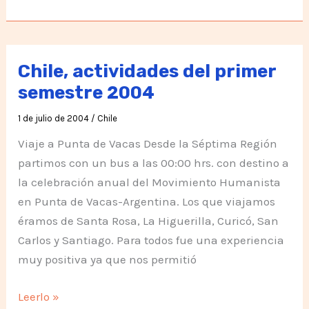
en
Chile
en
el
Chile, actividades del primer
segundo
semestre 2004
semestre
1 de julio de 2004
/
Chile
2004
Viaje a Punta de Vacas Desde la Séptima Región
partimos con un bus a las 00:00 hrs. con destino a
la celebración anual del Movimiento Humanista
en Punta de Vacas-Argentina. Los que viajamos
éramos de Santa Rosa, La Higuerilla, Curicó, San
Carlos y Santiago. Para todos fue una experiencia
muy positiva ya que nos permitió
Chile,
Leerlo »