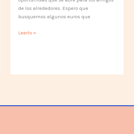
de los alrededores. Espero que
busquemos algunos euros que
Parque
Leerlo »
de
Estudio
y
Reflexión