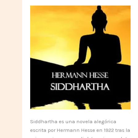
Siddhartha es una novela alegórica
escrita por Hermann Hesse en 1922 tras la