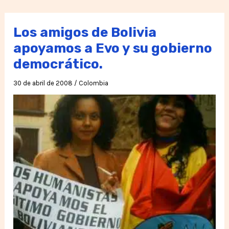
cocina
para
Los amigos de Bolivia
la
apoyamos a Evo y su gobierno
«Vida»
democrático.
30 de abril de 2008
/
Colombia