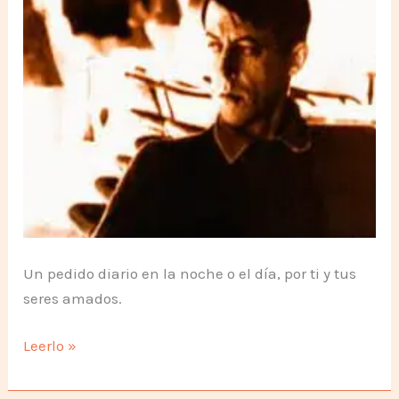
Un pedido diario en la noche o el día, por ti y tus
seres amados.
Un
Leerlo »
receta
de