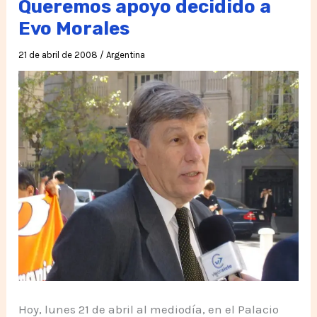
Queremos apoyo decidido a
a
Evo Morales
Evo
21 de abril de 2008
/
Argentina
y
su
gobierno
democrático.
Hoy, lunes 21 de abril al mediodía, en el Palacio