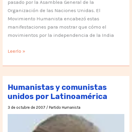
pasado por la Asamblea General de la
Organización de las Naciones Unidas. El
Movimiento Humanista encabezó estas
manifestaciones para mostrar que cómo el
movimientos por la independencia de la India
Actividades
Leerlo »
del
Día
Internacional
de
Humanistas y comunistas
la
unidos por Latinoamérica
Noviolencia
3 de octubre de 2007
/
Partido Humanista