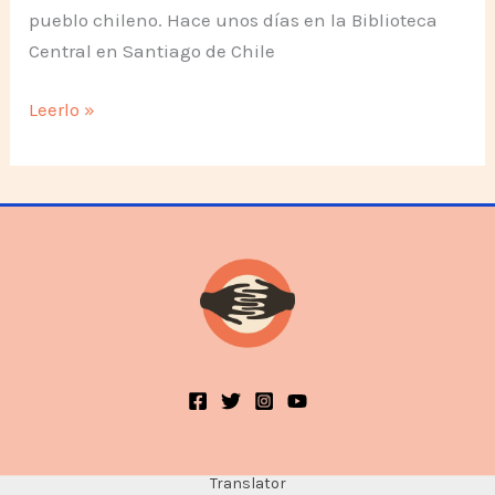
pueblo chileno. Hace unos días en la Biblioteca
Central en Santiago de Chile
Con
Leerlo »
toda
libertad,
digo
no
a
la
Violencia
Translator