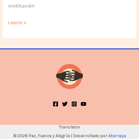
institución
Historia
Leerlo »
de
la
Comunidad
Translator
© 2026 Paz, Fuerza y Alegría | Desarrollado por
Atarraya