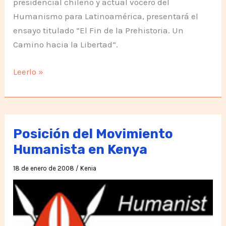
presidencial chileno y actual vocero del
Humanismo para Latinoamérica, presentará el
ensayo titulado “El Fin de la Prehistoria. Un
Camino hacia la Libertad”.
Lanzamiento
Leerlo »
del
libro
de
Tomás
Posición del Movimiento
Hirsch
Humanista en Kenya
en
18 de enero de 2008
/
Kenia
Quito