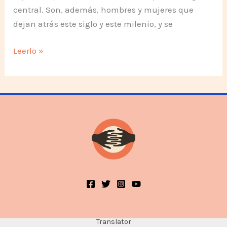
central. Son, además, hombres y mujeres que
dejan atrás este siglo y este milenio, y se
Documento
Leerlo »
del
Movimiento
Humanista
Translator