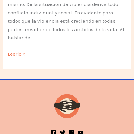
mismo. De la situación de violencia deriva todo
conflicto individual y social. Es evidente para
todos que la violencia está creciendo en todas
partes, invadiendo todos los ámbitos de la vida. Al
hablar de
La
Leerlo »
violencia
tiene
remedio
si
uno
es
parte
de
la