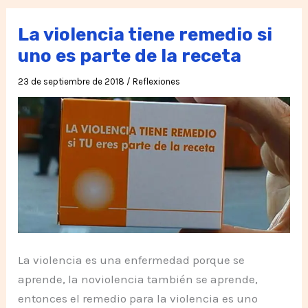
Colombia
La violencia tiene remedio si
uno es parte de la receta
23 de septiembre de 2018
/
Reflexiones
La violencia es una enfermedad porque se
aprende, la noviolencia también se aprende,
entonces el remedio para la violencia es uno