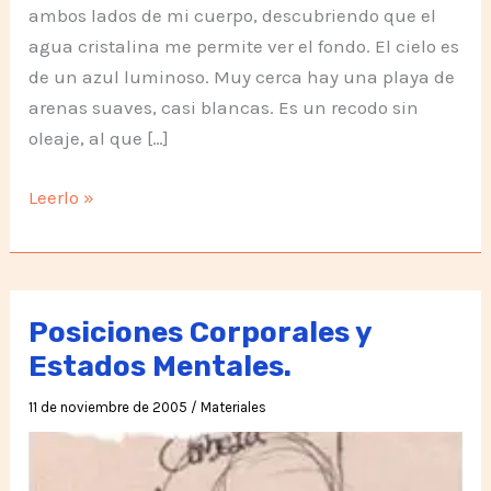
ambos lados de mi cuerpo, descubriendo que el
agua cristalina me permite ver el fondo. El cielo es
de un azul luminoso. Muy cerca hay una playa de
arenas suaves, casi blancas. Es un recodo sin
oleaje, al que […]
La
Leerlo »
Protectora
de
la
Vida
Posiciones Corporales y
Estados Mentales.
11 de noviembre de 2005
/
Materiales