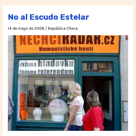
de
hambre
No al Escudo Estelar
por
14 de mayo de 2008
/
República Checa
relevos
que
duró
300
días