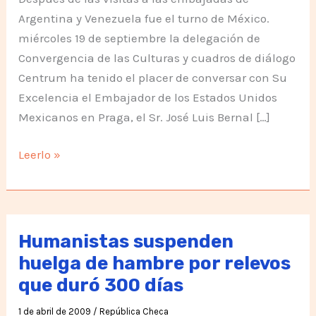
Argentina y Venezuela fue el turno de México.
miércoles 19 de septiembre la delegación de
Convergencia de las Culturas y cuadros de diálogo
Centrum ha tenido el placer de conversar con Su
Excelencia el Embajador de los Estados Unidos
Mexicanos en Praga, el Sr. José Luis Bernal […]
Conversación
Leerlo »
con
el
Embajador
de
Humanistas suspenden
México
huelga de hambre por relevos
en
que duró 300 días
Praga
1 de abril de 2009
/
República Checa