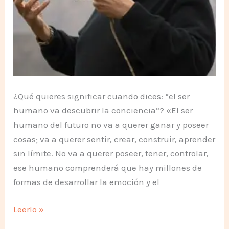
¿Qué quieres significar cuando dices: “el ser
humano va descubrir la conciencia”? «El ser
humano del futuro no va a querer ganar y poseer
cosas; va a querer sentir, crear, construir, aprender
sin límite. No va a querer poseer, tener, controlar,
ese humano comprenderá que hay millones de
formas de desarrollar la emoción y el
El
Leerlo »
ser