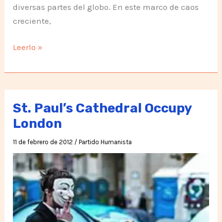
diversas partes del globo. En este marco de caos
creciente,
Silo,
Leerlo »
El
fin
del
Sufrimiento
St. Paul’s Cathedral Occupy
London
11 de febrero de 2012
/
Partido Humanista