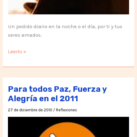
Un pedido diario en la noche o el día, por ti y tus
seres amados.
Un
Leerlo »
receta
de
cocina
para
Para todos Paz, Fuerza y
la
Alegría en el 2011
«Vida»
27 de diciembre de 2010
/
Reflexiones