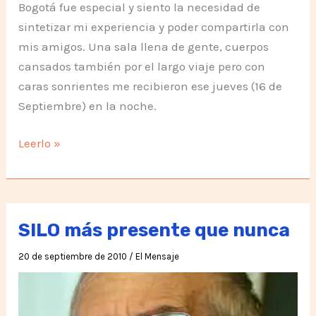
Bogotá fue especial y siento la necesidad de
sintetizar mi experiencia y poder compartirla con
mis amigos. Una sala llena de gente, cuerpos
cansados también por el largo viaje pero con
caras sonrientes me recibieron ese jueves (16 de
Septiembre) en la noche.
SILO,
Leerlo »
como
el
Maestro,
el
SILO más presente que nunca
Amigo
20 de septiembre de 2010
/
El Mensaje
y
el
Guía…