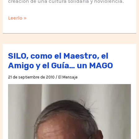
creación de una cultura solidaria y noviolencia.
Para
Leerlo »
todos
Paz,
Fuerza
y
SILO, como el Maestro, el
Alegría
Amigo y el Guía… un MAGO
en
21 de septiembre de 2010
/
El Mensaje
el
2011