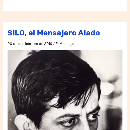
más
presente
que
nunca
SILO, el Mensajero Alado
20 de septiembre de 2010
/
El Mensaje