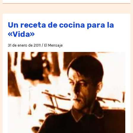
humano
del
futuro
Un receta de cocina para la
«Vida»
31 de enero de 2011
/
El Mensaje