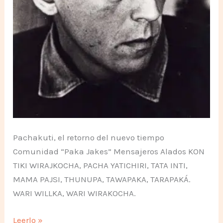
Pachakuti, el retorno del nuevo tiempo
Comunidad “Paka Jakes” Mensajeros Alados KON
TIKI WIRAJKOCHA, PACHA YATICHIRI, TATA INTI,
MAMA PAJSI, THUNUPA, TAWAPAKA, TARAPAKÁ.
WARI WILLKA, WARI WIRAKOCHA.
SILO,
Leerlo »