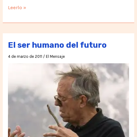
Campaña:
Leerlo »
Te
esperamos
en
La
El ser humano del futuro
Unión
4 de marzo de 2011
/
El Mensaje