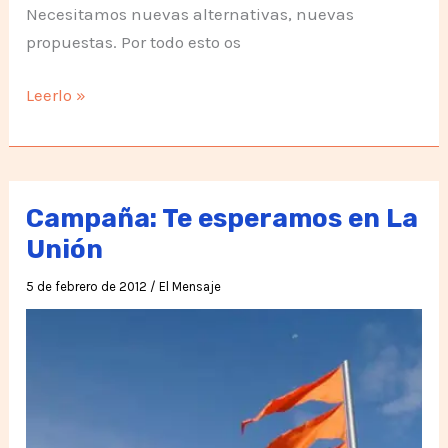
Necesitamos nuevas alternativas, nuevas
propuestas. Por todo esto os
St.
Leerlo »
Paul’s
Cathedral
Occupy
London
Campaña: Te esperamos en La
Unión
5 de febrero de 2012
/
El Mensaje