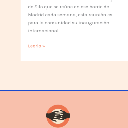
de Silo que se reúne en ese barrio de
Madrid cada semana, esta reunión es
para la comunidad su inauguración
internacional.
Reunión
Leerlo »
semanal
de
la
Comunidad
de
Ascao