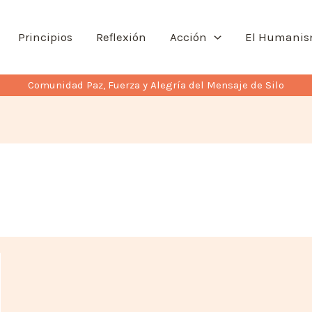
Principios
Reflexión
Acción
El Humani
Comunidad Paz, Fuerza y Alegría del Mensaje de Silo