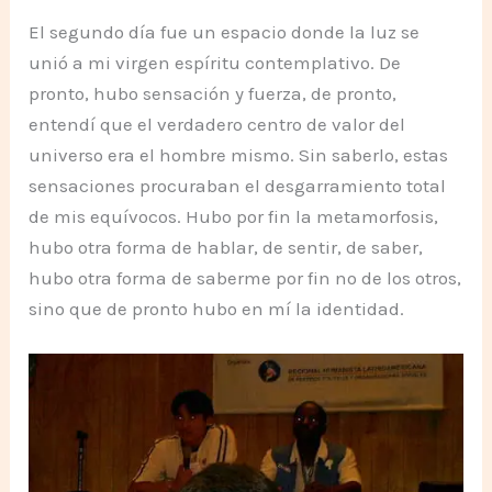
El segundo día fue un espacio donde la luz se
unió a mi virgen espíritu contemplativo. De
pronto, hubo sensación y fuerza, de pronto,
entendí que el verdadero centro de valor del
universo era el hombre mismo. Sin saberlo, estas
sensaciones procuraban el desgarramiento total
de mis equívocos. Hubo por fin la metamorfosis,
hubo otra forma de hablar, de sentir, de saber,
hubo otra forma de saberme por fin no de los otros,
sino que de pronto hubo en mí la identidad.