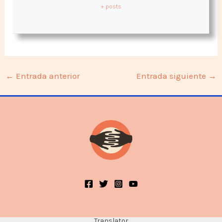
+ posts
←
Entrada anterior
Entrada siguiente
→
Translator