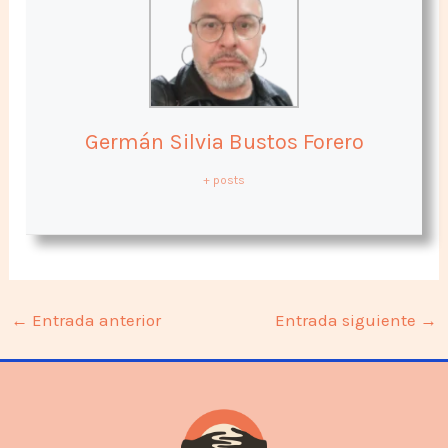
Germán Silvia Bustos Forero
+ posts
←
Entrada anterior
Entrada siguiente
→