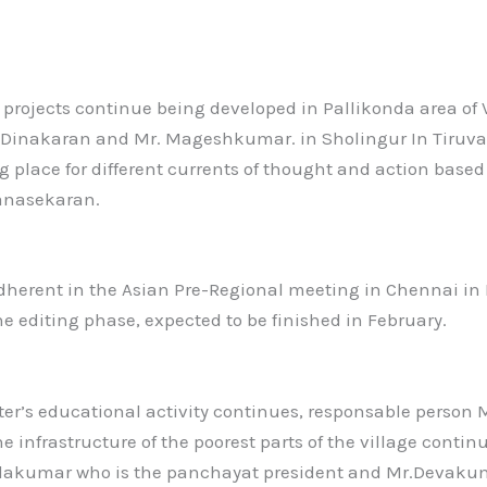
 projects continue being developed in Pallikonda area of V
. Dinakaran and Mr. Mageshkumar. in Sholingur In Tiruv
ng place for different currents of thought and action bas
nanasekaran.
adherent in the Asian Pre-Regional meeting in Chennai i
he editing phase, expected to be finished in February.
ter’s educational activity continues, responsable perso
he infrastructure of the poorest parts of the village cont
ndakumar who is the panchayat president and Mr.Devaku