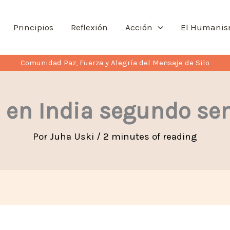
Principios
Reflexión
Acción
El Humani
Comunidad Paz, Fuerza y Alegría del Mensaje de Silo
s en India segundo se
Por
Juha Uski
/
2 minutes of reading