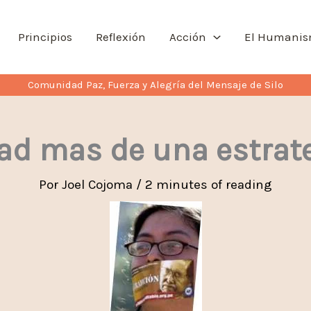
Principios
Reflexión
Acción
El Humani
Comunidad Paz, Fuerza y Alegría del Mensaje de Silo
ad mas de una estrat
Por
Joel Cojoma
/
2 minutes of reading