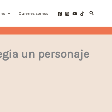
Buscar
smo
Quienes somos
egia un personaje