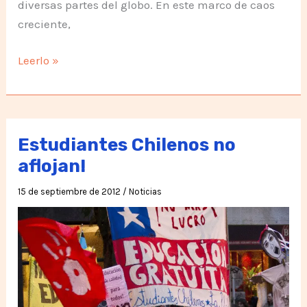
diversas partes del globo. En este marco de caos
creciente,
Silo,
Leerlo »
El
fin
del
Sufrimiento
Estudiantes Chilenos no
aflojan!
15 de septiembre de 2012
/
Noticias