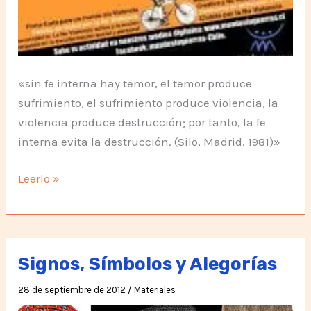
«sin fe interna hay temor, el temor produce
sufrimiento, el sufrimiento produce violencia, la
violencia produce destrucción; por tanto, la fe
interna evita la destrucción. (Silo, Madrid, 1981)»
Semana
Leerlo »
de
la
NoViolencia
–
Signos, Símbolos y Alegorías
Chile
28 de septiembre de 2012
/
Materiales