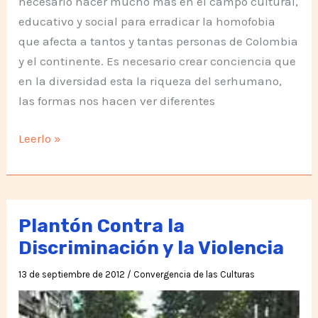
necesario hacer mucho más en el campo cultural,
educativo y social para erradicar la homofobia
que afecta a tantos y tantas personas de Colombia
y el continente. Es necesario crear conciencia que
en la diversidad esta la riqueza del serhumano,
las formas nos hacen ver diferentes
No
Leerlo »
más
homofobia
en
América
Plantón Contra la
Latina
Discriminación y la Violencia
13 de septiembre de 2012
/
Convergencia de las Culturas