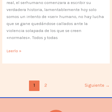
real, el serhumano comenzara a escribir su
verdadera historia, lamentablemente hoy solo
somos un intento de «ser» humano, no hay lucha
que se gane quedándose callados ante la
violencia solapada de los que se creen
«normales». Todos y todas
Plantón
Leerlo »
Contra
la
Discriminación
y
1
2
Siguiente
→
la
Violencia