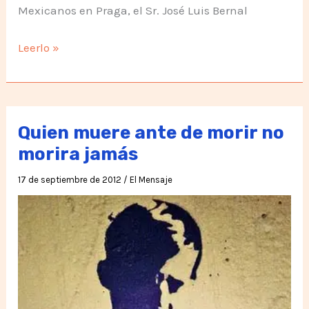
Mexicanos en Praga, el Sr. José Luis Bernal
Conversación
Leerlo »
con
el
Embajador
de
Quien muere ante de morir no
México
morira jamás
en
17 de septiembre de 2012
/
El Mensaje
Praga