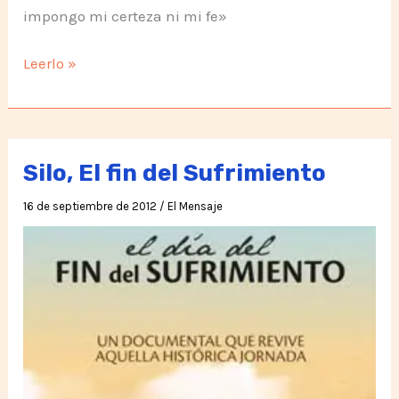
impongo mi certeza ni mi fe»
Quien
Leerlo »
muere
ante
de
morir
Silo, El fin del Sufrimiento
no
16 de septiembre de 2012
/
El Mensaje
morira
jamás