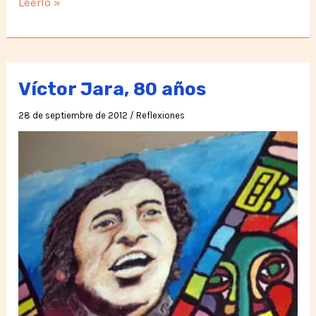
Signos,
Leerlo »
Símbolos
y
Alegorías
Víctor Jara, 80 años
28 de septiembre de 2012
/
Reflexiones