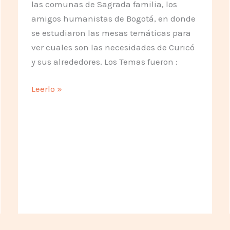
las comunas de Sagrada familia, los
amigos humanistas de Bogotá, en donde
se estudiaron las mesas temáticas para
ver cuales son las necesidades de Curicó
y sus alrededores. Los Temas fueron :
Actividades
Leerlo »
del
Consejo
75
en
Chile
primer
semestre
2005