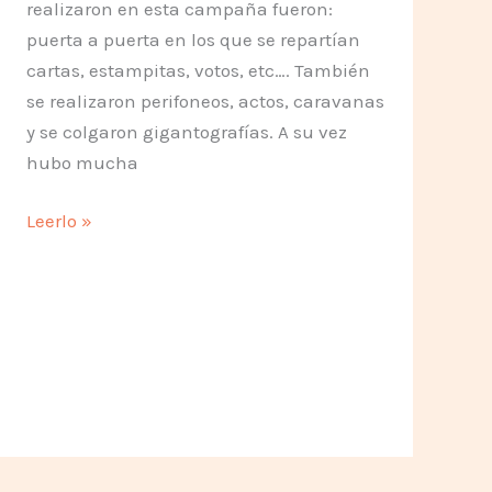
realizaron en esta campaña fueron:
puerta a puerta en los que se repartían
cartas, estampitas, votos, etc…. También
se realizaron perifoneos, actos, caravanas
y se colgaron gigantografías. A su vez
hubo mucha
Actividades
Leerlo »
en
Chile
en
el
segundo
semestre
2004