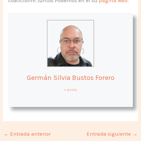
coaliciónm Juntos Podemos en el su
página web
.
Germán Silvia Bustos Forero
+ posts
←
Entrada anterior
Entrada siguiente
→