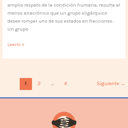
amplio respeto de la condición humana, resulta al
menos anacrónico que un grupo oligárquico
desee romper uno de sus estados en fracciones.
Un grupo
Los
Leerlo »
amigos
de
Bolivia
apoyamos
1
2
…
4
Siguiente
→
a
Evo
y
su
gobierno
democrático.