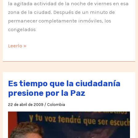
la agitada actividad de la noche de viernes en esa
zona de la ciudad. Después de un minuto de
permanecer completamente inmóviles, los
congelados
Congelados
Leerlo »
por
la
Paz
y
Es tiempo que la ciudadanía
la
presione por la Paz
Noviolencia
22 de abril de 2009
/
Colombia