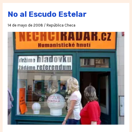
la
Paz
No al Escudo Estelar
y
14 de mayo de 2008
/
República Checa
la
Noviolencia