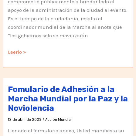
comprometió públicamente a brindar todo el
apoyo de la administración de la ciudad al evento.
Es el tiempo de la ciudadanía, resalto el
coordinador mundial de la Marcha al anota que
“los gobiernos solo se movilizarán
Es
Leerlo »
tiempo
que
la
ciudadanía
Fomulario de Adhesión a la
presione
Marcha Mundial por la Paz y la
por
Noviolencia
la
Paz
13 de abril de 2009
/
Acción Mundial
Llenado el formulario anexo, Usted manifiesta su