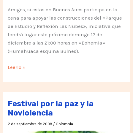
Amigos, si estas en Buenos Aires participa en la
cena para apoyar las construcciones del «Parque
de Estudio y Reflexión Las Nubes», iniciativa que
tendrá lugar este próximo domingo 12 de
diciembre a las 21:00 horas en «Bohemia»
(Humahuaca esquina Bulnes).
Apoyemos
Leerlo »
la
Construcción
del
Parque
Festival por la paz y la
«Las
Noviolencia
Nubes»
2 de septiembre de 2009
/
Colombia