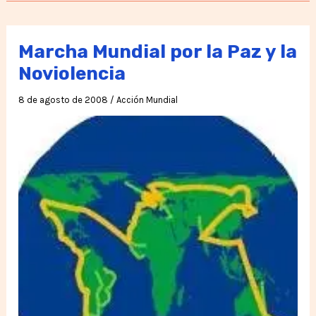
por
la
Vida
Marcha Mundial por la Paz y la
y
Noviolencia
la
8 de agosto de 2008
/
Acción Mundial
Libertad