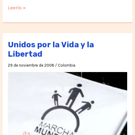
Con
Leerlo »
Cumbre
Mundial
de
Paz
Unidos por la Vida y la
arranca
Libertad
la
29 de noviembre de 2008
/
Colombia
Marcha
Mundial
en
Colombia