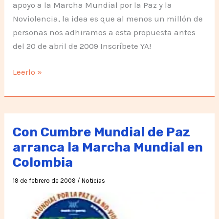
apoyo a la Marcha Mundial por la Paz y la
Noviolencia, la idea es que al menos un millón de
personas nos adhiramos a esta propuesta antes
del 20 de abril de 2009 Inscríbete YA!
Fomulario
Leerlo »
de
Adhesión
a
la
Con Cumbre Mundial de Paz
Marcha
arranca la Marcha Mundial en
Mundial
Colombia
por
la
19 de febrero de 2009
/
Noticias
Paz
y