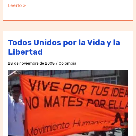
Unidos
Leerlo »
por
la
Vida
y
Todos Unidos por la Vida y la
la
Libertad
Libertad
28 de noviembre de 2008
/
Colombia