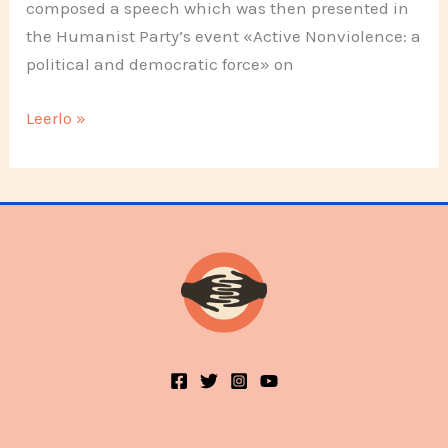
composed a speech which was then presented in
the Humanist Party’s event «Active Nonviolence: a
political and democratic force» on
Activities
Leerlo »
in
Denmark
second
semester
2003