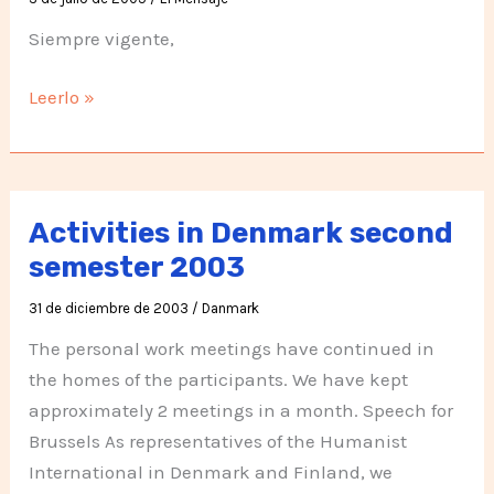
Siempre vigente,
Charla
Leerlo »
de
Silo
con
la
Activities in Denmark second
estructura
semester 2003
Colombiana
31 de diciembre de 2003
/
Danmark
The personal work meetings have continued in
the homes of the participants. We have kept
approximately 2 meetings in a month. Speech for
Brussels As representatives of the Humanist
International in Denmark and Finland, we