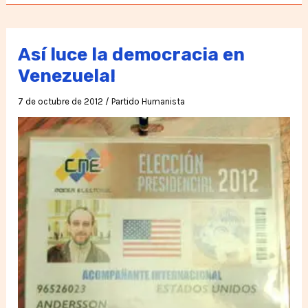
de
los
niños,
Así luce la democracia en
sufre
Venezuela!
violencia
7 de octubre de 2012
/
Partido Humanista
intrafamiliar