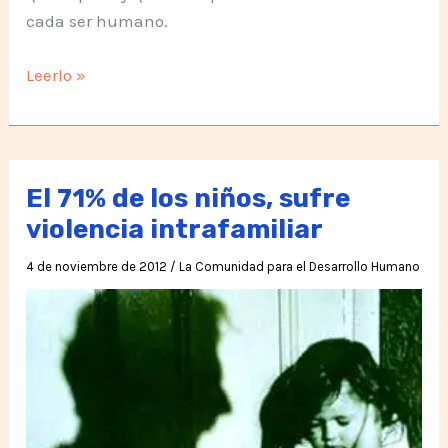
cada ser humano.
Silo,
Leerlo »
un
brindis
por
el
El 71% de los niños, sufre
amanecer
violencia intrafamiliar
de
4 de noviembre de 2012
/
La Comunidad para el Desarrollo Humano
la
humanidad