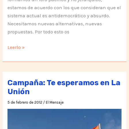
estamos de acuerdo con los que consideran que el
sistema actual es antidemocrático y absurdo.
Necesitamos nuevas alternativas, nuevas
propuestas. Por todo esto os
St.
Leerlo »
Paul’s
Cathedral
Occupy
London
Campaña: Te esperamos en La
Unión
5 de febrero de 2012
/
El Mensaje