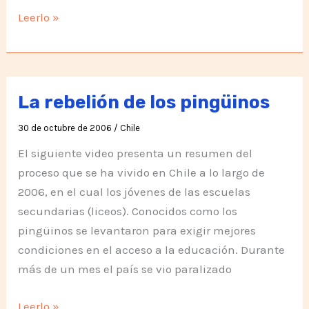
Es
Leerlo »
hora
de
darle
al
La rebelión de los pingüinos
mundo
30 de octubre de 2006
/
Chile
un
nuevo
El siguiente video presenta un resumen del
mito
proceso que se ha vivido en Chile a lo largo de
2006, en el cual los jóvenes de las escuelas
secundarias (liceos). Conocidos como los
pingüinos se levantaron para exigir mejores
condiciones en el acceso a la educación. Durante
más de un mes el país se vio paralizado
La
Leerlo »