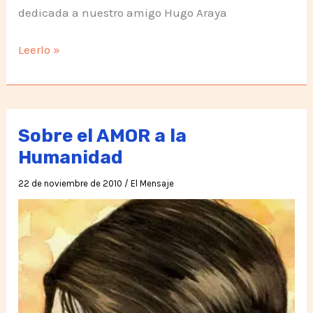
dedicada a nuestro amigo Hugo Araya
El
Leerlo »
Gigante
Egoísta
Sobre el AMOR a la
Humanidad
22 de noviembre de 2010
/
El Mensaje