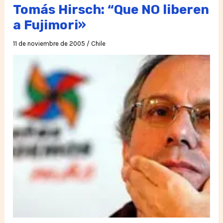
qué?
Tomás Hirsch: “Que NO liberen
a Fujimori»
11 de noviembre de 2005
/
Chile