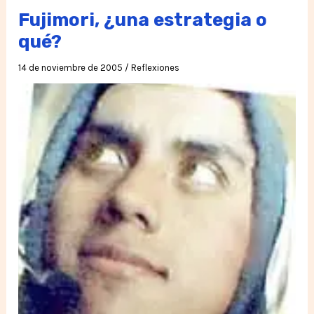
una
Fujimori, ¿una estrategia o
estrategia
qué?
un
14 de noviembre de 2005
/
Reflexiones
personaje