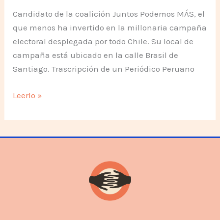
Candidato de la coalición Juntos Podemos MÁS, el
que menos ha invertido en la millonaria campaña
electoral desplegada por todo Chile. Su local de
campaña está ubicado en la calle Brasil de
Santiago. Trascripción de un Periódico Peruano
Tomás
Leerlo »
Hirsch:
“Que
NO
liberen
a
Fujimori»