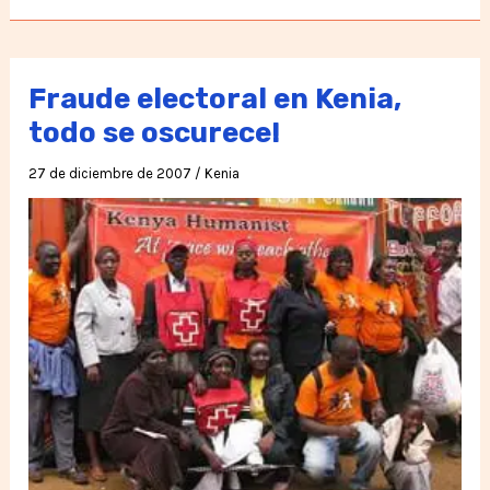
Movimiento
Humanista
en
Fraude electoral en Kenia,
Kenya
todo se oscurece!
27 de diciembre de 2007
/
Kenia