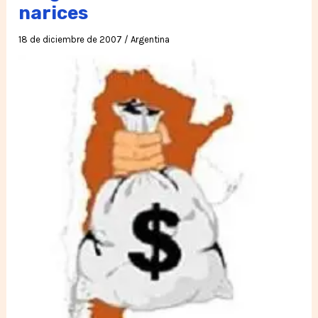
oscurece!
narices
18 de diciembre de 2007
/
Argentina