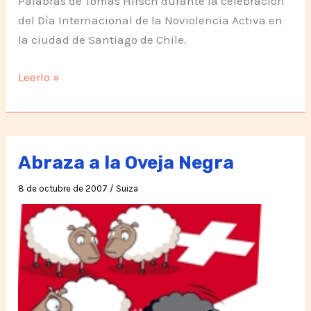
Palabras de Tomàs Hirsch durante la celebraciòn
del Dìa Internacional de la Noviolencia Activa en
la ciudad de Santiago de Chile.
Tomás
Leerlo »
Hirsch,
Día
de
la
Abraza a la Oveja Negra
NoViolencia
8 de octubre de 2007
/
Suiza