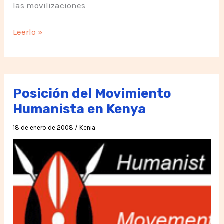
las movilizaciones
No
Leerlo »
más
FARC,
No
más
Posición del Movimiento
PARAPOLITICOS,
Humanista en Kenya
No
18 de enero de 2008
/
Kenia
más
Guerra