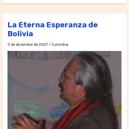
robando
“Argentina”
en
La Eterna Esperanza de
nuestras
Bolivia
narices
11 de diciembre de 2007
/
Colombia