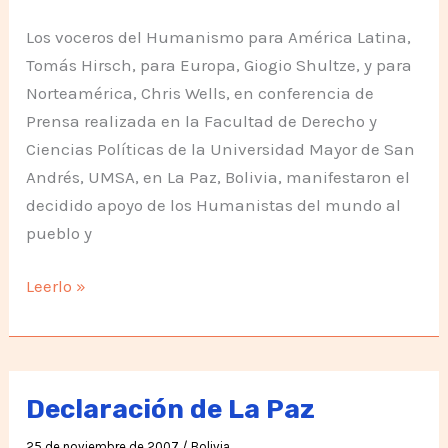
Los voceros del Humanismo para América Latina,
Tomás Hirsch, para Europa, Giogio Shultze, y para
Norteamérica, Chris Wells, en conferencia de
Prensa realizada en la Facultad de Derecho y
Ciencias Políticas de la Universidad Mayor de San
Andrés, UMSA, en La Paz, Bolivia, manifestaron el
decidido apoyo de los Humanistas del mundo al
pueblo y
Humanistas
Leerlo »
apoyan
el
pueblo
y
Declaración de La Paz
el
25 de noviembre de 2007
/
Bolivia