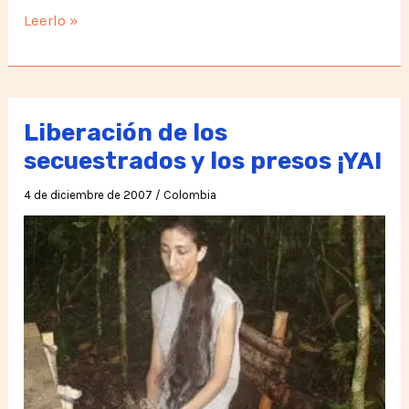
Conspiración
Leerlo »
internacional
contra
Evo
Morales
Liberación de los
secuestrados y los presos ¡YA!
4 de diciembre de 2007
/
Colombia