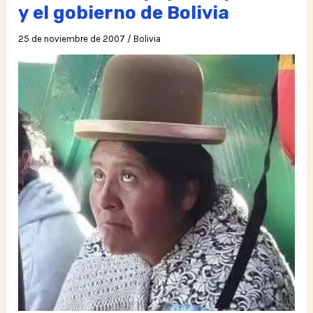
los
y el gobierno de Bolivia
presos
25 de noviembre de 2007
/
Bolivia
¡YA!