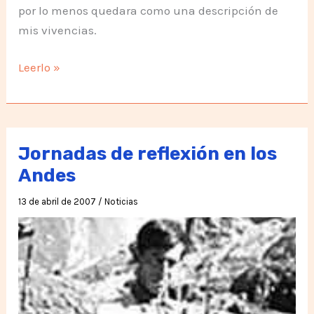
por lo menos quedara como una descripción de
mis vivencias.
Experiencia
Leerlo »
en
Punta
de
Vacas
Jornadas de reflexión en los
y
Andes
Curicó
13 de abril de 2007
/
Noticias