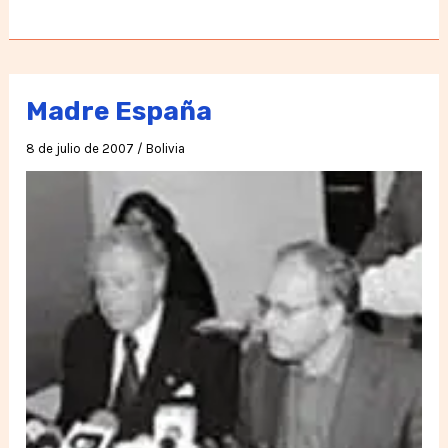
Hirsch
se
encontrará
con
Madre España
Noam
8 de julio de 2007
/
Bolivia
Chomsky