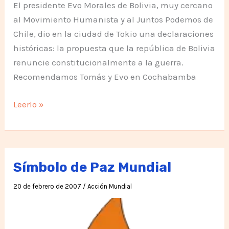
El presidente Evo Morales de Bolivia, muy cercano
al Movimiento Humanista y al Juntos Podemos de
Chile, dio en la ciudad de Tokio una declaraciones
históricas: la propuesta que la república de Bolivia
renuncie constitucionalmente a la guerra.
Recomendamos Tomás y Evo en Cochabamba
¡Por
Leerlo »
fin!
No
a
la
Símbolo de Paz Mundial
guerra
20 de febrero de 2007
/
Acción Mundial
desde
un
gobierno