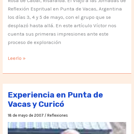
Rosa de Cabal, Risaralda. El viajó a las Jornadas de
Reflexión Espritual en Punta de Vacas, Argentina
los días 3, 4 y 5 de mayo, con el grupo que se
desplazó hasta allá. En este artículo Víctor nos
cuenta sus primeras impresiones ante este
proceso de exploración
Caminar
Leerlo »
a
través
de
sí
Experiencia en Punta de
mismo
Vacas y Curicó
18 de mayo de 2007
/
Reflexiones