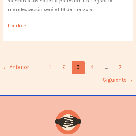
saldrán a las calles a protestar. En Bogotá la
manifestación será el 16 de marzo a
Símbolo
Leerlo »
de
Paz
Mundial
←
Anterior
1
2
3
4
…
7
Siguiente
→