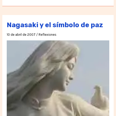
reflexión
en
los
Nagasaki y el símbolo de paz
Andes
10 de abril de 2007
/
Reflexiones