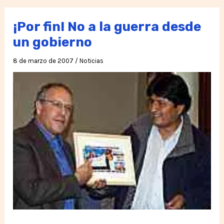
símbolo
de
¡Por fin! No a la guerra desde
paz
un gobierno
8 de marzo de 2007
/
Noticias