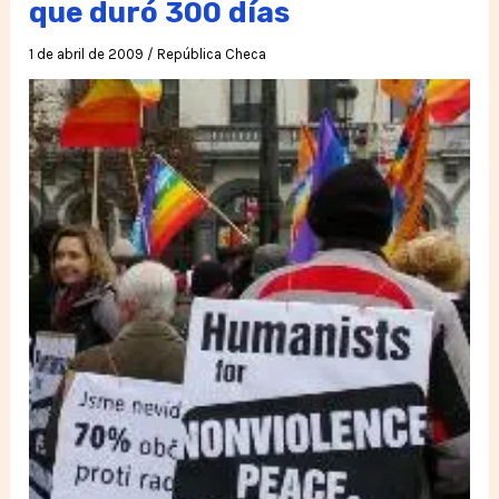
que duró 300 días
por
eso…
1 de abril de 2009
/
República Checa