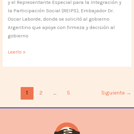
y el Representante Especial para la Integración y
la Participación Social (REIPS), Embajador Dr.
Oscar Laborde, donde se solicitó al gobierno
Argentino que apoye con firmeza y decisión al
gobierno
Queremos
Leerlo »
apoyo
decidido
a
Evo
1
2
…
5
Siguiente
→
Morales