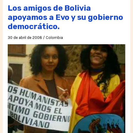
la
Los amigos de Bolivia
paz
apoyamos a Evo y su gobierno
en
democrático.
Colombia
30 de abril de 2008
/
Colombia