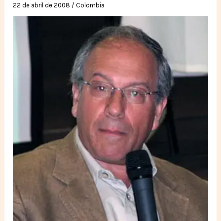
22 de abril de 2008
/
Colombia
Evo
y
su
gobierno
democrático.