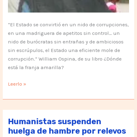
“El Estado se convirtió en un nido de corrupciones,
en una madriguera de apetitos sin control… un
nido de burócratas sin entrañas y de ambiciosos
sin escrúpulos, el Estado una eficiente mole de
corrupción.” William Ospina, de su libro ¿Dónde
está la franja amarilla?
Por
Leerlo »
eso
es
que
estamos
Humanistas suspenden
como
huelga de hambre por relevos
estamos,