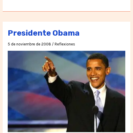
suspenden
huelga
de
hambre
Presidente Obama
por
5 de noviembre de 2008
/
Reflexiones
relevos
que
duró
300
días