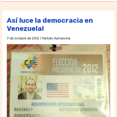
a
mis
amigos
Así luce la democracia en
Venezuela!
7 de octubre de 2012
/
Partido Humanista