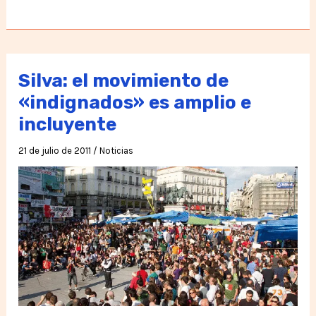
luce
la
democracia
en
Silva: el movimiento de
Venezuela!
«indignados» es amplio e
incluyente
21 de julio de 2011
/
Noticias