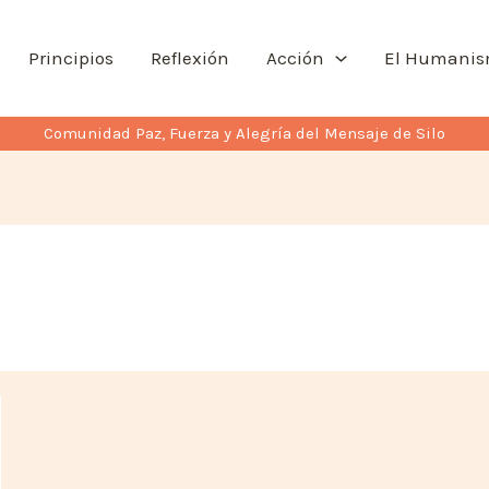
Principios
Reflexión
Acción
El Humani
Comunidad Paz, Fuerza y Alegría del Mensaje de Silo