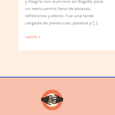
y Alegría nos reunimos en Bogotá, para
un reencuentro lleno de abrazos,
reflexiones y afecto. Fue una tarde
cargada de presencias, palabra y […]
¿En
Leerlo »
qué
andamos?
Memoria
del
reencuentro:
sentido,
afecto
y
esperanza