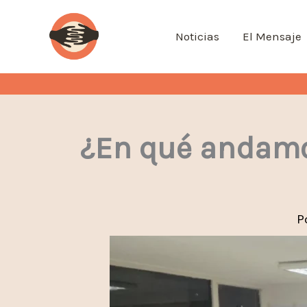
Ir
al
Noticias
El Mensaje
contenido
¿En qué andamo
P