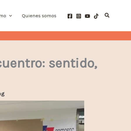
Buscar
smo
Quienes somos
entro: sentido,
ng