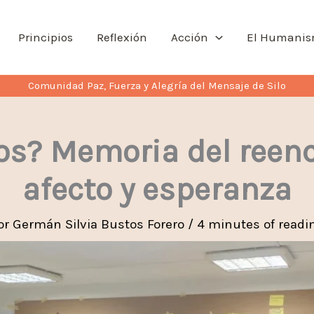
Principios
Reflexión
Acción
El Humani
Comunidad Paz, Fuerza y Alegría del Mensaje de Silo
s? Memoria del reencu
afecto y esperanza
or
Germán Silvia Bustos Forero
/
4 minutes of readi