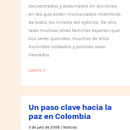
secuestrados y asesinados en acciones
en las que están involucrados miembros
de todos los niveles del ejército. De otro
lado muchas otras familias esperan que
sus seres queridos, muchos de ellos
humildes soldados y policías sean
liberados
Todos
Leerlo »
Unidos
por
la
Vida
Un paso clave hacia la
y
paz en Colombia
la
Libertad
3 de julio de 2008
/
Noticias