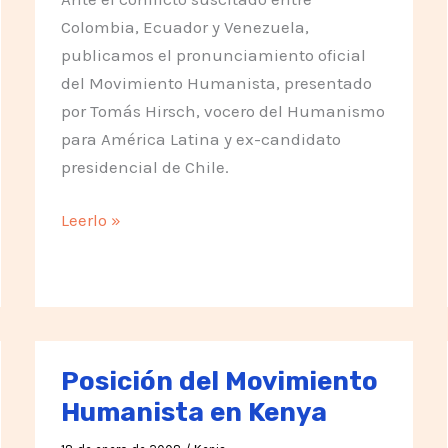
Colombia, Ecuador y Venezuela,
publicamos el pronunciamiento oficial
del Movimiento Humanista, presentado
por Tomás Hirsch, vocero del Humanismo
para América Latina y ex-candidato
presidencial de Chile.
«Rechazo
Leerlo »
de
la
guerra
como
forma
Posición del Movimiento
de
Humanista en Kenya
solución
de