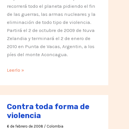
recorrerá todo el planeta pidiendo el fin
de las guerras, las armas nucleares y la
eliminación de todo tipo de violencia.
Partirá el 2 de octubre de 2009 de Nuva
Zelandia y terminará el 2 de enero de
2010 en Punta de Vacas, Argentin, a los
píes del monte Aconcagua.
Marcha
Leerlo »
Mundial
por
la
Paz
Contra toda forma de
y
violencia
la
Noviolencia
6 de febrero de 2008
/
Colombia