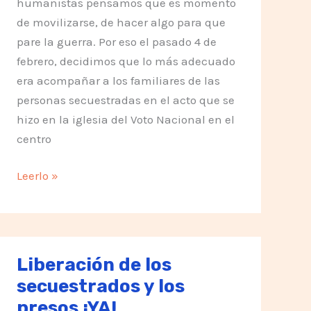
humanistas pensamos que es momento
de movilizarse, de hacer algo para que
pare la guerra. Por eso el pasado 4 de
febrero, decidimos que lo más adecuado
era acompañar a los familiares de las
personas secuestradas en el acto que se
hizo en la iglesia del Voto Nacional en el
centro
Contra
Leerlo »
toda
forma
de
violencia
Liberación de los
secuestrados y los
presos ¡YA!