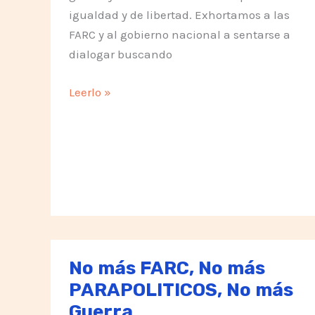
igualdad y de libertad. Exhortamos a las
FARC y al gobierno nacional a sentarse a
dialogar buscando
Un
Leerlo »
paso
clave
hacia
la
paz
en
Colombia
No más FARC, No más
PARAPOLITICOS, No más
Guerra