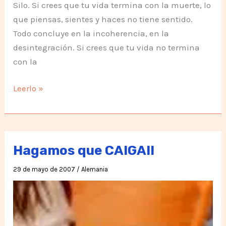
Silo. Si crees que tu vida termina con la muerte, lo
que piensas, sientes y haces no tiene sentido.
Todo concluye en la incoherencia, en la
desintegración. Si crees que tu vida no termina
con la
El
Leerlo »
Camino
del
Mensaje
de
Hagamos que CAIGA!!
Silo
29 de mayo de 2007
/
Alemania