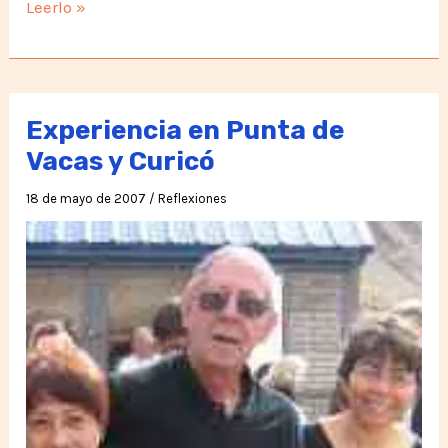
Caminar
Leerlo »
a
través
de
sí
Experiencia en Punta de
mismo
Vacas y Curicó
18 de mayo de 2007
/
Reflexiones