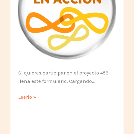
Si quieres participar en el proyecto 458
llena este formulario. Cargando…
Inscripción
Leerlo »
a
nuestro
proyecto
de