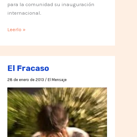
para la comunidad su inauguración
internacional.
Reunión
Leerlo »
semanal
de
la
Comunidad
El Fracaso
de
Ascao
28 de enero de 2013
/
El Mensaje