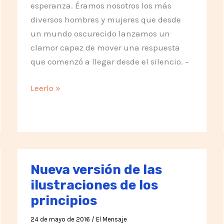
esperanza. Éramos nosotros los más
diversos hombres y mujeres que desde
un mundo oscurecido lanzamos un
clamor capaz de mover una respuesta
que comenzó a llegar desde el silencio. –
Pedido
Leerlo »
en
la
Inauguración
del
Monolito
Nueva versión de las
ilustraciones de los
principios
24 de mayo de 2016
/
El Mensaje