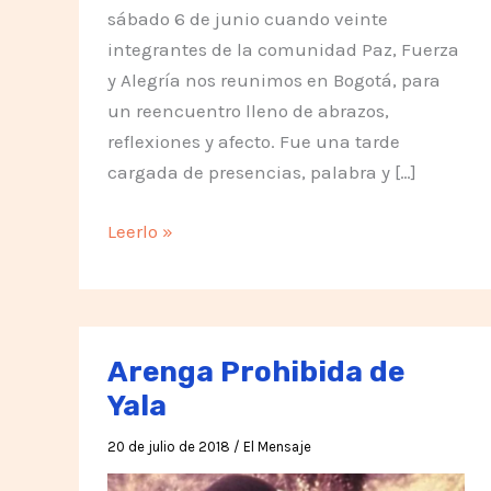
sábado 6 de junio cuando veinte
integrantes de la comunidad Paz, Fuerza
y Alegría nos reunimos en Bogotá, para
un reencuentro lleno de abrazos,
reflexiones y afecto. Fue una tarde
cargada de presencias, palabra y […]
¿En
Leerlo »
qué
andamos?
Memoria
del
Arenga Prohibida de
reencuentro:
Yala
sentido,
afecto
20 de julio de 2018
/
El Mensaje
y