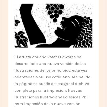
El artista chileno Rafael Edwards ha
desarrollado una nueva versión de las
ilustraciones de los principios, esta vez
orientadas a su uso cotidiano. Al final de
la página se puede descargar el archivo
completo para la impresión. Nuevas
ilustraciones Ilustraciones clásicas PDF
para impresión de la nueva versión