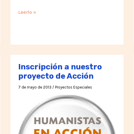
Nueva
Leerlo »
versión
de
las
ilustraciones
de
los
Inscripción a nuestro
principios
proyecto de Acción
7 de mayo de 2013
/
Proyectos Especiales