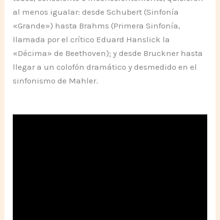
al menos igualar: desde Schubert (Sinfonía
«Grande») hasta Brahms (Primera Sinfonía,
llamada por el crítico Eduard Hanslick la
«Décima» de Beethoven); y desde Bruckner hasta
llegar a un colofón dramático y desmedido en el
sinfonismo de Mahler.