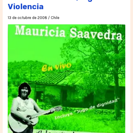
y
Violencia
la
13 de octubre de 2008
/
Chile
Libertad