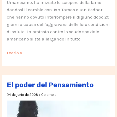
Umanesimo, ha iniziato lo sciopero della fame
dandosi il cambio con Jan Tamas e Jan Bednar
che hanno dovuto interrompere il digiuno dopo 20
giorni a causa dell’aggravarsi delle loro condizioni
di salute. La protesta contro lo scudo spaziale
americano si sta allargando in tutto
Video
Leerlo »
sintesi
Campagna
No
allo
El poder del Pensamiento
Scudo
24 de junio de 2008
/
Colombia
Spaziale