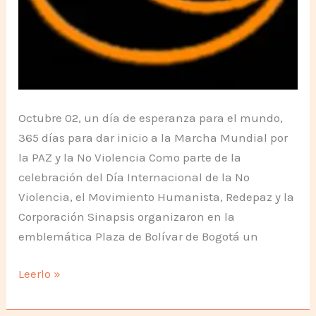
Octubre 02, un día de esperanza para el mundo,
365 días para dar inicio a la Marcha Mundial por
la PAZ y la No Violencia Como parte de la
celebración del Día Internacional de la No
Violencia, el Movimiento Humanista, Redepaz y la
Corporación Sinapsis organizaron en la
emblemática Plaza de Bolívar de Bogotá un
Símbolo
Leerlo »
de
la