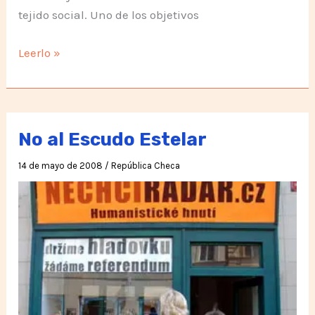
tejido social. Uno de los objetivos
No
Leerlo »
Violencia
al
Parque
No al Escudo Estelar
14 de mayo de 2008
/
República Checa