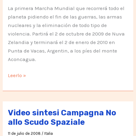
La primera Marcha Mundial que recorrerá todo el
planeta pidiendo el fin de las guerras, las armas
nucleares y la eliminación de todo tipo de
violencia. Partirá el 2 de octubre de 2009 de Nuva
Zelandia y terminará el 2 de enero de 2010 en
Punta de Vacas, Argentin, a los píes del monte
Aconcagua.
Marcha
Leerlo »
Mundial
por
la
Paz
Video sintesi Campagna No
y
allo Scudo Spaziale
la
11 de julio de 2008
/
Italia
Noviolencia