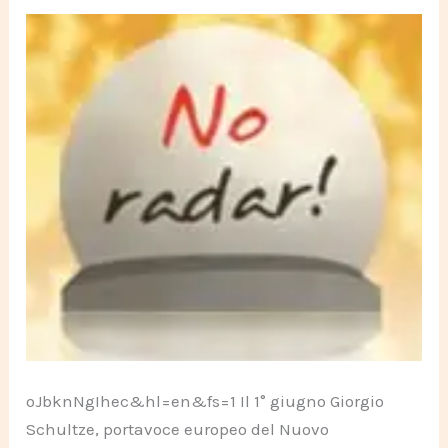
oJbknNgIhec&hl=en&fs=1 Il 1° giugno Giorgio
Schultze, portavoce europeo del Nuovo