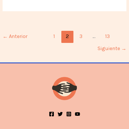
Imperio
del
Consumo
←
Anterior
1
2
3
…
13
Siguiente
→