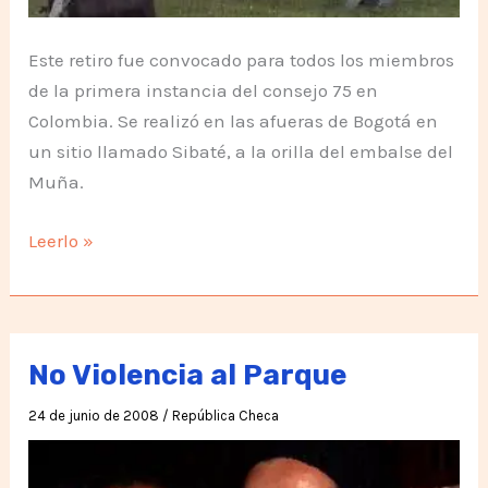
Este retiro fue convocado para todos los miembros
de la primera instancia del consejo 75 en
Colombia. Se realizó en las afueras de Bogotá en
un sitio llamado Sibaté, a la orilla del embalse del
Muña.
El
Leerlo »
poder
del
Pensamiento
No Violencia al Parque
24 de junio de 2008
/
República Checa