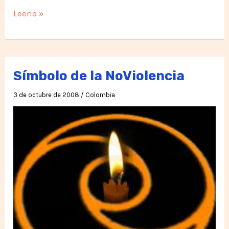
Galería
Leerlo »
del
Símbolo
de
la
Símbolo de la NoViolencia
Noviolencia
3 de octubre de 2008
/
Colombia