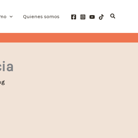
Buscar
smo
Quienes somos
cia
ng