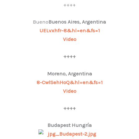
++++
Bueno
Buenos Aires, Argentina
UELvxhfr–8&hl=en&fs=1
Video
++++
Moreno, Argentina
8-CwlSehHoQ&hl=en&fs=1
Video
++++
Budapest Hungría