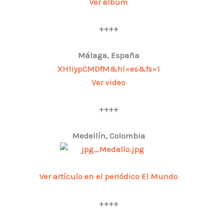
Ver álbum
++++
Málaga, España
XH1iypCMDfM&hl=es&fs=1
Ver video
++++
Medellín, Colombia
Ver artículo en el periódico El Mundo
++++