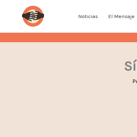
Ir
al
Noticias
El Mensaje
contenido
Sí
P