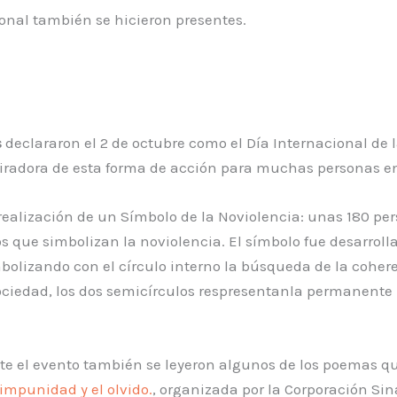
ional también se hicieron presentes.
s
declararon el 2 de octubre como el Día Internacional de
adora de esta forma de acción para muchas personas en
 realización de un Símbolo de la Noviolencia: unas 180 pe
s que simbolizan la noviolencia. El símbolo fue desarrolla
lizando con el círculo interno la búsqueda de la coher
sociedad, los dos semicírculos respresentanla permanente i
e el evento también se leyeron algunos de los poemas q
impunidad y el olvido.
, organizada por la Corporación Sin