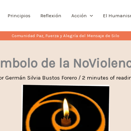
Principios
Reflexión
Acción
El Humani
Comunidad Paz, Fuerza y Alegría del Mensaje de Silo
mbolo de la NoViolen
or
Germán Silvia Bustos Forero
/
2 minutes of readi