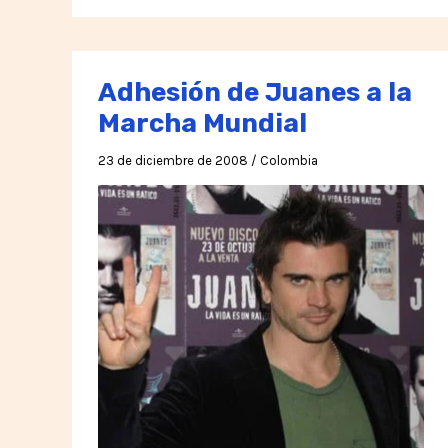
presione
por
la
Adhesión de Juanes a la
Paz
Marcha Mundial
23 de diciembre de 2008
/
Colombia