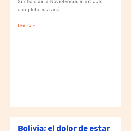
Símbolo de la Noviolencia, el artículo
completo está acá
Galería
Leerlo »
del
Símbolo
de
la
Noviolencia
Bolivia; el dolor de estar