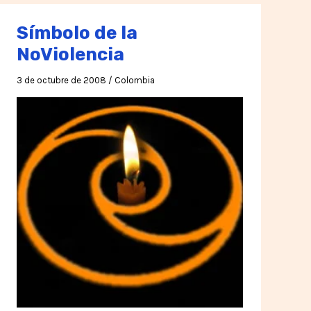
Vida
Símbolo de la
y
la
NoViolencia
Libertad
3 de octubre de 2008
/
Colombia