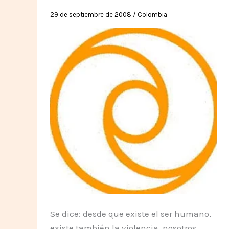
la
29 de septiembre de 2008
/
Colombia
Violencia
Se dice: desde que existe el ser humano,
existe también la violencia, nosotros