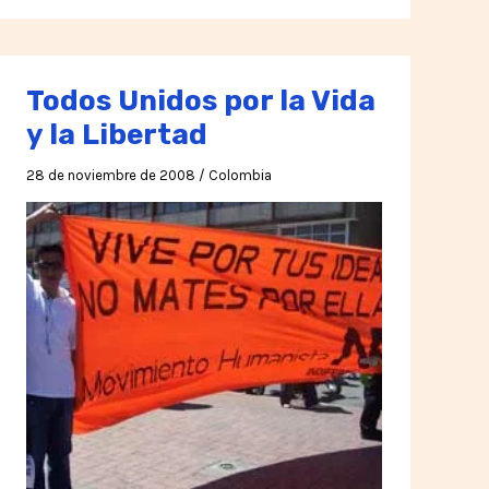
huelga
de
hambre
Todos Unidos por la Vida
por
y la Libertad
relevos
que
28 de noviembre de 2008
/
Colombia
duró
300
días