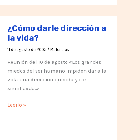
¿Cómo darle dirección a
la vida?
11 de agosto de 2005
/
Materiales
Reunión del 10 de agosto «Los grandes
miedos del ser humano impiden dar a la
vida una dirección querida y con
significado.»
¿Cómo
Leerlo »
darle
dirección
a
la