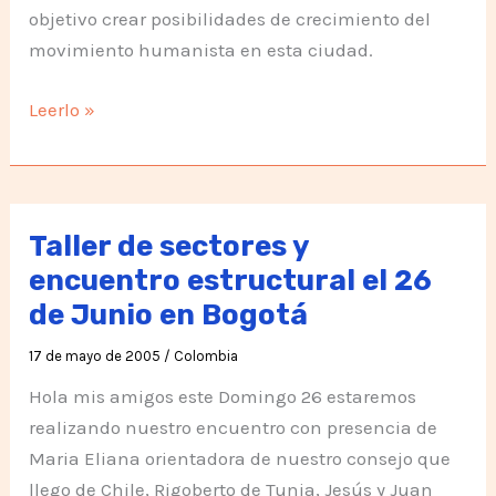
objetivo crear posibilidades de crecimiento del
movimiento humanista en esta ciudad.
Viaje
Leerlo »
a
la
ciudad
deTunja
Taller de sectores y
encuentro estructural el 26
de Junio en Bogotá
17 de mayo de 2005
/
Colombia
Hola mis amigos este Domingo 26 estaremos
realizando nuestro encuentro con presencia de
Maria Eliana orientadora de nuestro consejo que
llego de Chile, Rigoberto de Tunja, Jesús y Juan