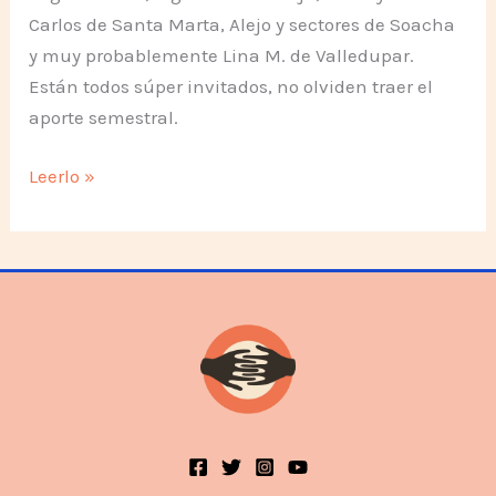
Carlos de Santa Marta, Alejo y sectores de Soacha
y muy probablemente Lina M. de Valledupar.
Están todos súper invitados, no olviden traer el
aporte semestral.
Taller
Leerlo »
de
sectores
y
encuentro
estructural
el
26
de
Junio
en