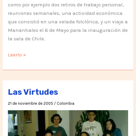
como por ejemplo dos retiros de trabajo personal,
reuniones semanales, una actividad económica
que consistió en una velada folclórica, y un viaje a
Manantiales el 6 de Mayo para la inauguración de
la sala de Chile.
Primer
Leerlo »
semestre
2006,
resumen
de
Las Virtudes
actividades
21 de noviembre de 2005
/
Colombia