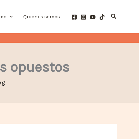
Buscar
smo
Quienes somos
os opuestos
ng