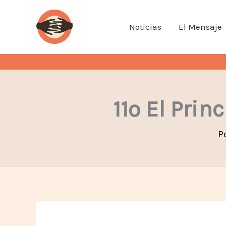
Ir
al
Noticias
El Mensaje
contenido
11º El Prin
P