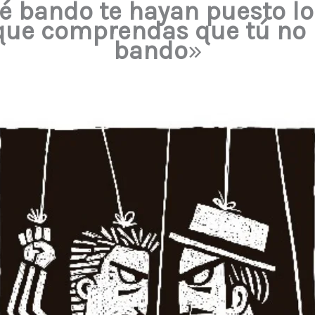
é bando te hayan puesto lo
 que comprendas que tú no 
bando
»