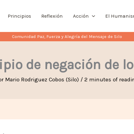
Principios
Reflexión
Acción
El Humani
Comunidad Paz, Fuerza y Alegría del Mensaje de Silo
cipio de negación de l
or
Mario Rodriguez Cobos (Silo)
/
2 minutes of readi