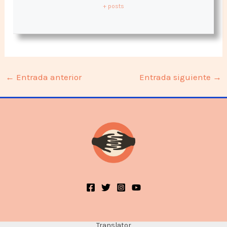
+ posts
←
Entrada anterior
Entrada siguiente
→
Translator