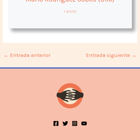
+ posts
←
Entrada anterior
Entrada siguiente
→