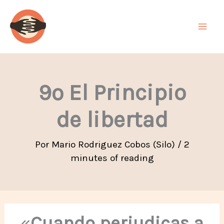
Ir
al
contenido
9º El Principio
de libertad
Por
Mario Rodriguez Cobos (Silo)
/
2
minutes of reading
«
Cuando perjudicas a